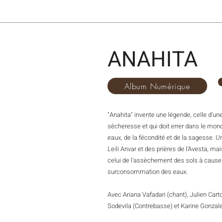
ANAHITA
Album Numérique
"Anahita" invente une légende, celle d’un
sècheresse et qui doit errer dans le mond
eaux, de la fécondité et de la sagesse.
Leili
Anvar et des prières de l'Avesta
, mai
celui de l'assèchement des sols à cause 
surconsommation des eaux.
Avec Ariana Vafadari (chant), Julien Carto
Sodevila (Contrebasse) et Karine Gonzale