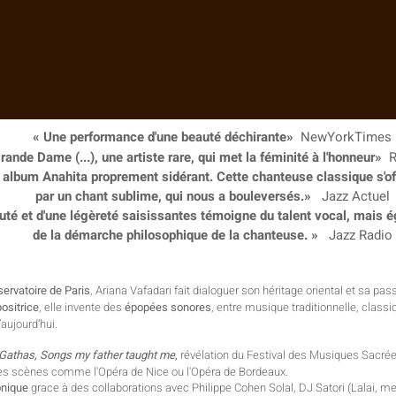
« Une performance d'une beauté déchirante»
NewYorkTimes
ande Dame (...), une artiste rare, qui met la féminité à l'honneur»
R
n album Anahita proprement sidérant. Cette chanteuse classique s'o
par un chant sublime, qui nous a bouleversés.»
Jazz Actuel
uté et d'une légèreté saisissantes témoigne du talent vocal, mais 
de la démarche philosophique de la chanteuse. »
Jazz Radio
ervatoire de Paris
, Ariana Vafadari fait dialoguer son héritage oriental et sa p
ositrice
, elle invente des
épopées sonores
, entre musique traditionnelle, classi
aujourd’hui.
Gathas, Songs my father taught me
,
révélation du Festival des Musiques Sacrée
es scènes comme l'Opéra de Nice ou l'Opéra de Bordeaux.
onique
grace à des collaborations avec Philippe Cohen Solal, DJ Satori (Lalai, me