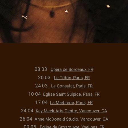
08 03
Opéra de Bordeaux, FR
20 03
Le Triton, Paris, FR
24 03
Le Consulat, Paris, FR
10 04
Eglise Saint Sulpice, Paris, FR
17 04
La Marbrerie, Paris, FR
24 04
Kay Meek Arts Centre,
Vancouver, CA
26 04
Anne McDonald Studio,
Vancouver, CA
​09 05
Eglise de
Grosrouvre, Yvelines, FR