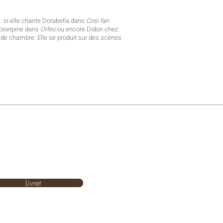
: si elle chante Dorabella dans
Cosi fan
roserpine dans
Orfeo
ou encore Didon chez
e de chambre.
Elle se produit sur des scènes
Livret