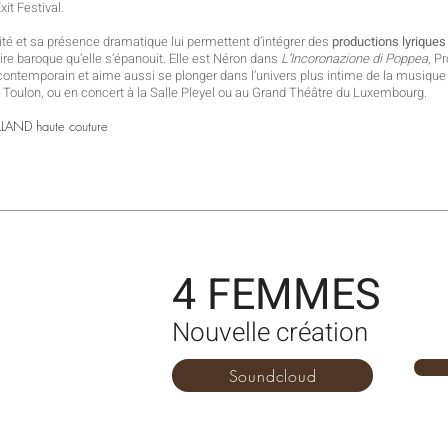
it Festival.
té et sa présence dramatique lui permettent d’intégrer des
productions lyriques
oire baroque qu’elle s’épanouit. Elle est Néron dans
L’Incoronazione di Poppea
, P
e contemporain et aime aussi se plonger dans l’univers plus intime de la musiqu
 Toulon, ou en concert à la Salle Pleyel ou au Grand Théâtre du Luxembourg.
OLLAND haute couture
4 FEMMES
Nouvelle création
Soundcloud