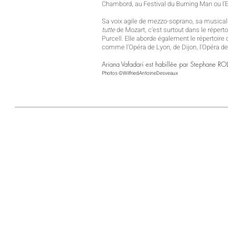
Chambord, au Festival du Burning Man ou l’Ex
Sa voix agile de mezzo-soprano, sa musicali
tutte
de Mozart, c’est surtout dans le répert
Purcell. Elle aborde également le répertoir
comme l’Opéra de Lyon, de Dijon, l'Opéra de
Ariana Vafadari est habillée par Stephane R
Photos ©WilfriedAntoineDesveaux