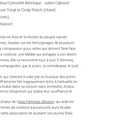
uteur/Conseillé Artistique : Julien Cabocel
cer Toruk et Cindy Pooch (chant)
ions),
rebasse)
es en Asie et la révolte du peuple iranien.
toires, basées sur les témoignages de plusieurs
de compassion pour celles qui doivent faire face
à la violence, une Médée qui échappe à son destin
mes, elle va rencontrer tour à tour 3 femmes,
compagnées par le piano, la contrebasse, le oud,
ri, qui cherche à créer par la musique des ponts
. 4Femmes fait tragiquement écho à l’actualité en
 à Dubaï dans sa version sans orchestre, Ariana
rmis d’exprimer sur scène leur souffrance et
 chœur de l’
Asie Femmes d'Avenir
, qui aide les
imes de violence à poursuivre leurs études
 cette association et soutient ces jeunes filles