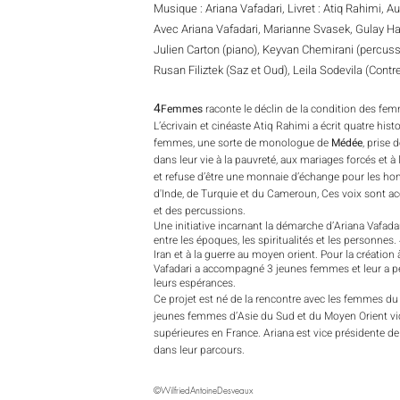
Musique : Ariana Vafadari, Livret : Atiq Rahimi, A
Avec Ariana Vafadari, Marianne Svasek, Gulay Ha
Julien Carton (piano), Keyvan Chemirani (percuss
Rusan Filiztek (Saz et Oud), Leila Sodevila (Cont
4
Femmes
raconte le déclin de la condition des femm
L’écrivain et cinéaste Atiq Rahimi a écrit quatre his
femmes, une sorte de monologue de
Médée
, prise 
dans leur vie à la pauvreté, aux mariages forcés et 
et refuse d’être une monnaie d’échange pour les hom
d'Inde, de Turquie et du Cameroun, Ces voix sont ac
et des percussions.
Une initiative incarnant la démarche d’Ariana Vafada
entre les époques, les spiritualités et les personnes
Iran et à la guerre au moyen orient. Pour la création
Vafadari a accompagné 3 jeunes femmes et leur a pe
leurs espérances.
Ce projet est né de la rencontre avec les femmes du
jeunes femmes d’Asie du Sud et du Moyen Orient vict
supérieures en France. Ariana est vice présidente de
dans leur parcours.
©WilfriedAntoineDesveaux