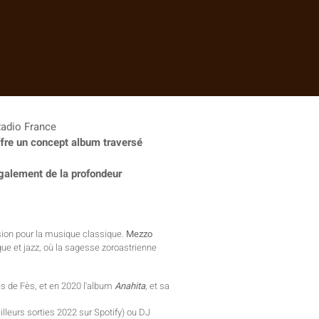
adio France
ffre un concept album traversé
également de la profondeur
assion pour la musique classique.
Mezzo
que et jazz, où la sagesse zoroastrienne
s de Fès, et en 2020 l'album
Anahita
, et sa
illeurs sorties 2022 sur Spotify) ou DJ