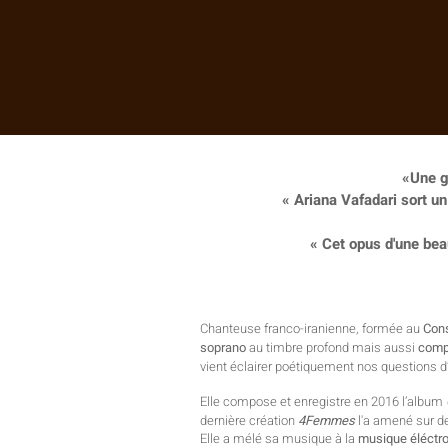
«Une gr
« Ariana Vafadari sort u
« Cet opus d'une bea
Chanteuse franco-iranienne, formée au
Cons
soprano
au timbre profond mais aussi
comp
vient éclairer poétiquement nos questions d’
Elle compose et enregistre en 2016 l’album
dernière création
4Femmes
l'a amené sur d
Elle a mélé sa musique à la
musique éléctr