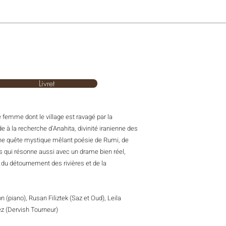
Livret
e femme dont le village est ravagé par la
e à la recherche d’Anahita, divinité iranienne des
 Une quête mystique mêlant poésie de Rumi, de
s qui résonne aussi avec un drame bien réel,
du détournement des rivières et de la
n (piano), Rusan Filiztek (Saz et Oud), Leila
z (Dervish Tourneur)